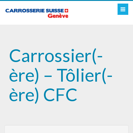
Toggl
naviga
Carrossier­(-
ère) – Tôlier(-
ère) CFC